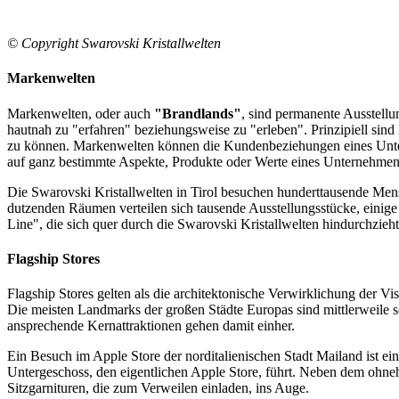
© Copyright Swarovski Kristallwelten
Markenwelten
Markenwelten, oder auch
"Brandlands"
, sind permanente Ausstell
hautnah zu "erfahren" beziehungsweise zu "erleben". Prinzipiell sin
zu können. Markenwelten können die Kundenbeziehungen eines Untern
auf ganz bestimmte Aspekte, Produkte oder Werte eines Unternehmens
Die Swarovski Kristallwelten in Tirol besuchen hunderttausende Mensc
dutzenden Räumen verteilen sich tausende Ausstellungsstücke, einige
Line", die sich quer durch die Swarovski Kristallwelten hindurchzieht
Flagship Stores
Flagship Stores gelten als die architektonische Verwirklichung der Vi
Die meisten Landmarks der großen Städte Europas sind mittlerweile sc
ansprechende Kernattraktionen gehen damit einher.
Ein Besuch im Apple Store der norditalienischen Stadt Mailand ist ein
Untergeschoss, den eigentlichen Apple Store, führt. Neben dem ohnehi
Sitzgarnituren, die zum Verweilen einladen, ins Auge.