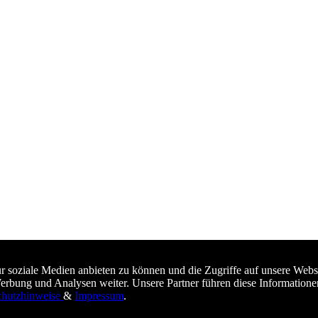
ür soziale Medien anbieten zu können und die Zugriffe auf unsere Webs
Werbung und Analysen weiter. Unsere Partner führen diese Informatio
chutzhinweise
&
Impressum
.