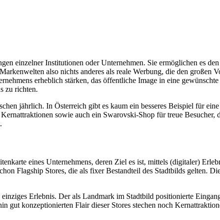
ungen einzelner Institutionen oder Unternehmen. Sie ermöglichen es d
d Markenwelten also nichts anderes als reale Werbung, die den großen 
ehmens erheblich stärken, das öffentliche Image in eine gewünschte 
 zu richten.
hen jährlich. In Österreich gibt es kaum ein besseres Beispiel für ein
 Kernattraktionen sowie auch ein Swarovski-Shop für treue Besucher, 
.
sitenkarte eines Unternehmens, deren Ziel es ist, mittels (digitaler) E
hon Flagship Stores, die als fixer Bestandteil des Stadtbilds gelten. 
 einziges Erlebnis. Der als Landmark im Stadtbild positionierte Eingan
n gut konzeptionierten Flair dieser Stores stechen noch Kernattraktion