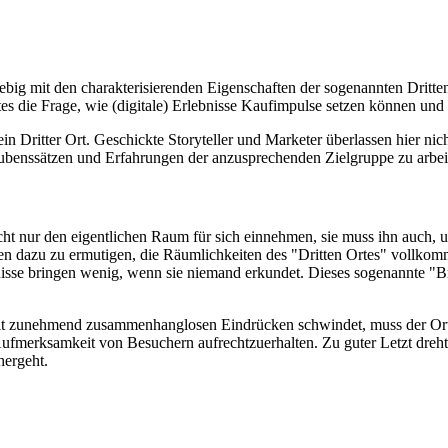
ebig mit den charakterisierenden Eigenschaften der sogenannten Dritte
n Ortes die Frage, wie (digitale) Erlebnisse Kaufimpulse setzen könne
ein Dritter Ort. Geschickte Storyteller und Marketer überlassen hier nic
laubenssätzen und Erfahrungen der anzusprechenden Zielgruppe zu arbei
icht nur den eigentlichen Raum für sich einnehmen, sie muss ihn auch,
n dazu zu ermutigen, die Räumlichkeiten des "Dritten Ortes" vollkomme
isse bringen wenig, wenn sie niemand erkundet. Dieses sogenannte "Bro
it zunehmend zusammenhanglosen Eindrücken schwindet, muss der Ort 
merksamkeit von Besuchern aufrechtzuerhalten. Zu guter Letzt dreht s
hergeht.