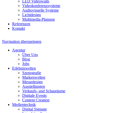
LED Videowalls
Videokonferenzsysteme
Audiovisuelle Systeme
Lichtdesign
Multimedia-Planung
Referenzen
Kontakt
Navigation überspringen
Agentur
Über Uns
Blog
Jobs
Erlebniswelten
Szenografie
Markenwelten
Messedesign
Ausstellungen
Verkaufs- und Schauräume
Digitale Events
Content Creation
Medientechnik
Digital Signage