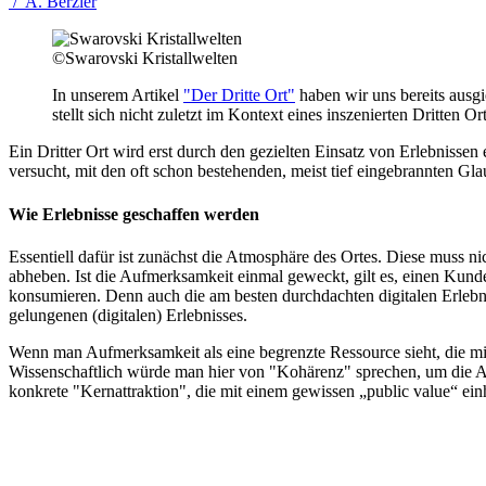
/
A. Berzler
©Swarovski Kristallwelten
In unserem Artikel
"Der Dritte Ort"
haben wir uns bereits ausgi
stellt sich nicht zuletzt im Kontext eines inszenierten Dritte
Ein Dritter Ort wird erst durch den gezielten Einsatz von Erlebnissen 
versucht, mit den oft schon bestehenden, meist tief eingebrannten G
Wie Erlebnisse geschaffen werden
Essentiell dafür ist zunächst die Atmosphäre des Ortes. Diese muss n
abheben. Ist die Aufmerksamkeit einmal geweckt, gilt es, einen Kunde
konsumieren. Denn auch die am besten durchdachten digitalen Erlebn
gelungenen (digitalen) Erlebnisses.
Wenn man Aufmerksamkeit als eine begrenzte Ressource sieht, die m
Wissenschaftlich würde man hier von "Kohärenz" sprechen, um die Auf
konkrete "Kernattraktion", die mit einem gewissen „public value“ ein