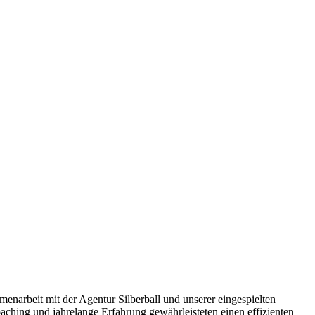
enarbeit mit der Agentur Silberball und unserer eingespielten
aching und jahrelange Erfahrung gewährleisteten einen effizienten