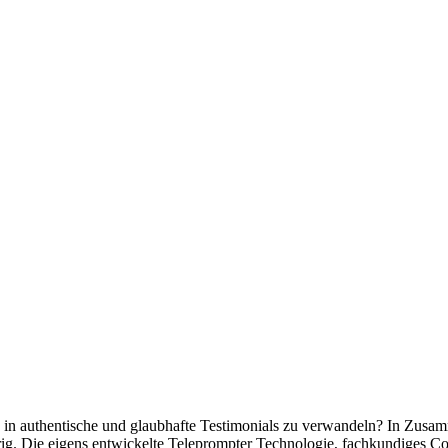
 KG
nial Videos
n in authentische und glaubhafte Testimonials zu verwandeln? In Zusamm
rig. Die eigens entwickelte Teleprompter Technologie, fachkundiges Co