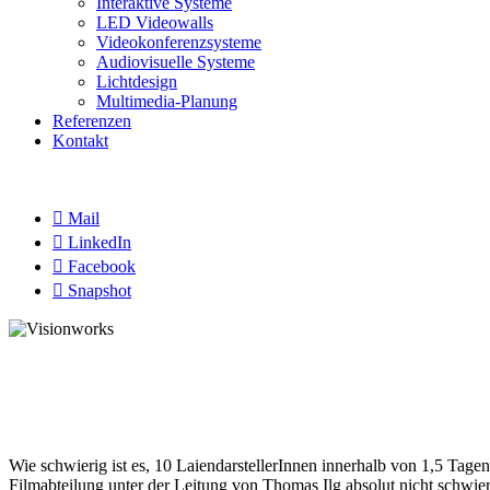
Interaktive Systeme
LED Videowalls
Videokonferenzsysteme
Audiovisuelle Systeme
Lichtdesign
Multimedia-Planung
Referenzen
Kontakt

Mail

LinkedIn

Facebook

Snapshot
Silberball GmbH | Kabel-TV Lampert GmbH & Co
Näher dran dank 10 authentischen Testimo
Wie schwierig ist es, 10 LaiendarstellerInnen innerhalb von 1,5 Tage
Filmabteilung unter der Leitung von Thomas Ilg absolut nicht schwie