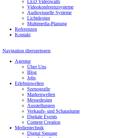
LED Videowalls
Videokonferenzsysteme
Audiovisuelle Systeme
Lichtdesign
Multimedia-Planung
Referenzen
Kontakt
Navigation überspringen
Agentur
Über Uns
Blog
Jobs
Erlebniswelten
Szenografie
Markenwelten
Messedesign
Ausstellungen
Verkaufs- und Schauräume
Digitale Events
Content Creation
Medientechnik
Digital Signage