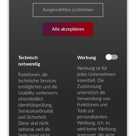
Ausgewählten zustimmen
Alle akzeptieren
Technisch
Werbung
notwendig
Werbung ist für
jedes Unternehmen
Funktionen, die
essentiell. Die
technische Services
Zustimmung
ermöglichen und die
unterstützt die
Usability verbessern,
Verwendung von
einschließlich
Funktionen und
Identitätsprüfung,
Tools zur
Servicekontinuität
personalisierten
und Sicherheit.
Werbung, d.h. es
Diese sind nicht
wird keine Werbung
optional, weil die
angezeigt, die nicht
Seite sonst nicht